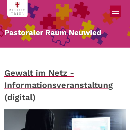
Zum Inhalt springen
Pastoraler Raum Neuwied
Gewalt im Netz -
Informationsveranstaltung
(digital)