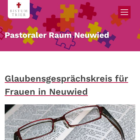
Zum Inhalt springen
Pastoraler Raum Neuwied
Glaubensgesprächskreis für
Frauen in Neuwied