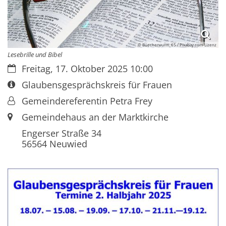
© Buecherwurm_65 / Pixabay.com-Lizenz
Lesebrille und Bibel
Datum:
Freitag, 17. Oktober 2025 10:00
Art bzw. Nummer:
Glaubensgesprächskreis für Frauen
Von:
Gemeindereferentin Petra Frey
Ort:
Gemeindehaus an der Marktkirche
Engerser Straße 34
56564
Neuwied