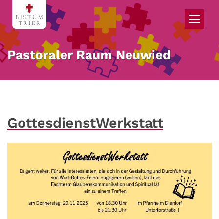
Zum Inhalt springen
Pastoraler Raum Neuwied
GottesdienstWerkstatt