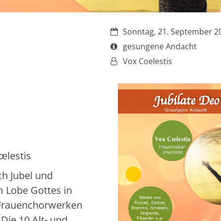
Datum:
Sonntag, 21. September 2
Art bzw. Nummer:
gesungene Andacht
Von:
Vox Coelestis
œlestis
ch Jubel und
 Lobe Gottes in
 Frauenchorwerken
Die 10 Alt- und