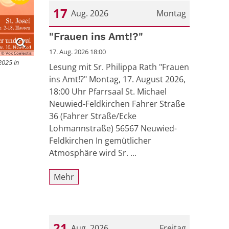
17
Aug. 2026
Montag
Datum: 17. August 2026
"Frauen ins Amt!?"
17. Aug. 2026 18:00
© Vox Coelestis
2025 in
Lesung mit Sr. Philippa Rath "Frauen
ins Amt!?" Montag, 17. August 2026,
18:00 Uhr Pfarrsaal St. Michael
Neuwied-Feldkirchen Fahrer Straße
36 (Fahrer Straße/Ecke
Lohmannstraße) 56567 Neuwied-
Feldkirchen In gemütlicher
Atmosphäre wird Sr. ...
Mehr
21
Aug. 2026
Freitag