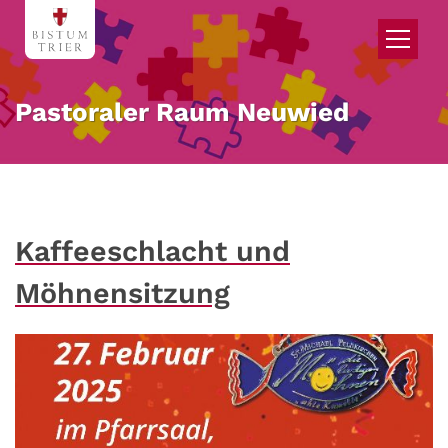
Zum Inhalt springen
Pastoraler Raum Neuwied
Kaffeeschlacht und
Möhnensitzung