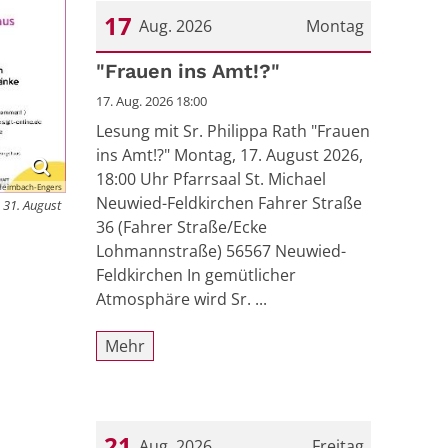
17
Aug. 2026
Montag
Datum: 17. August 2026
"Frauen ins Amt!?"
17. Aug. 2026 18:00
Lesung mit Sr. Philippa Rath "Frauen
ins Amt!?" Montag, 17. August 2026,
18:00 Uhr Pfarrsaal St. Michael
Heimbach-Engers
Neuwied-Feldkirchen Fahrer Straße
 31. August
36 (Fahrer Straße/Ecke
Lohmannstraße) 56567 Neuwied-
Feldkirchen In gemütlicher
Atmosphäre wird Sr. ...
Mehr
21
Aug. 2026
Freitag