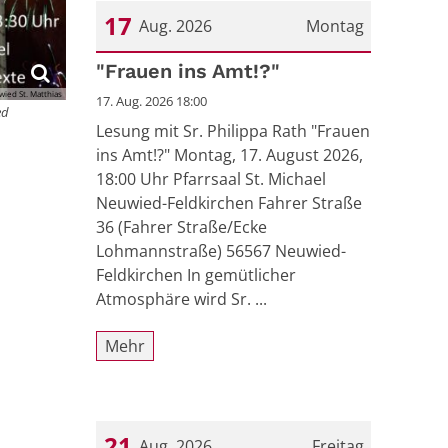
17
Aug. 2026
Montag
Datum: 17. August 2026
"Frauen ins Amt!?"
wied St. Matthias
17. Aug. 2026 18:00
ed
Lesung mit Sr. Philippa Rath "Frauen
ins Amt!?" Montag, 17. August 2026,
18:00 Uhr Pfarrsaal St. Michael
Neuwied-Feldkirchen Fahrer Straße
36 (Fahrer Straße/Ecke
Lohmannstraße) 56567 Neuwied-
Feldkirchen In gemütlicher
Atmosphäre wird Sr. ...
Mehr
21
Aug. 2026
Freitag