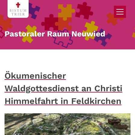
Zum Inhalt springen
Pastoraler Raum Neuwied
Ökumenischer
Waldgottesdienst an Christi
Himmelfahrt in Feldkirchen