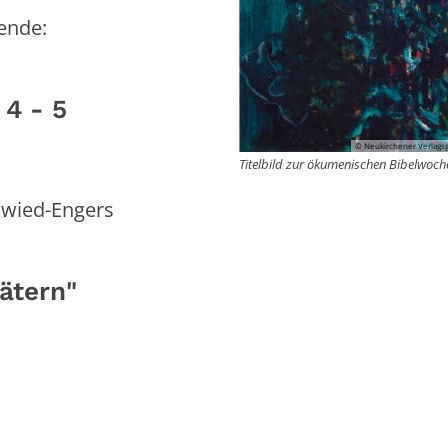
ende:
 4 - 5
© Neukirchener Verlags
Titelbild zur ökumenischen Bibelwoc
uwied-Engers
ätern"
s