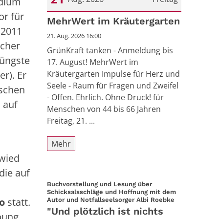
udium
or für
Datum: 21. August 2026
MehrWert im Kräutergarten
 2011
21. Aug. 2026 16:00
scher
GrünKraft tanken - Anmeldung bis
Jüngste
17. August! MehrWert im
r). Er
Kräutergarten Impulse für Herz und
Seele - Raum für Fragen und Zweifel
ischen
- Offen. Ehrlich. Ohne Druck! für
 auf
Menschen von 44 bis 66 Jahren
Freitag, 21. ...
Mehr
wied
die auf
Buchvorstellung und Lesung über
Schicksalsschläge und Hoffnung mit dem
o
statt.
:
Autor und Notfallseelsorger Albi Roebke
"Und plötzlich ist nichts
rbung