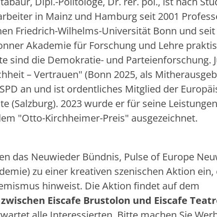
abaur, Dipl.-Politologe, Dr. rer. pol., ist nach St
tarbeiter in Mainz und Hamburg seit 2001 Profess
hen Friedrich-Wilhelms-Universität Bonn und seit
 Bonner Akademie für Forschung und Lehre prakti
te sind die Demokratie- und Parteienforschung. 
chheit – Vertrauen" (Bonn 2025, als Mitherausgebe
PD an und ist ordentliches Mitglied der Europä
 (Salzburg). 2023 wurde er für seine Leistungen
em "Otto-Kirchheimer-Preis" ausgezeichnet.
en das Neuwieder Bündnis, Pulse of Europe Neu
emie) zu einer kreativen szenischen Aktion ein, 
emismus hinweist. Die Aktion findet auf dem
zwischen Eiscafe Brustolon und Eiscafe Teatr
rwartet alle Interessierten. Bitte machen Sie We