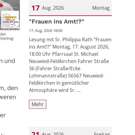
17
Aug. 2026
Montag
Datum: 17. August 2026
"Frauen ins Amt!?"
tie und Toleranz
17. Aug. 2026 18:00
 den
(Vortrag
Lesung mit Sr. Philippa Rath "Frauen
ins Amt!?" Montag, 17. August 2026,
18:00 Uhr Pfarrsaal St. Michael
en und
Neuwied-Feldkirchen Fahrer Straße
36 (Fahrer Straße/Ecke
Lohmannstraße) 56567 Neuwied-
Feldkirchen In gemütlicher
m, den
Atmosphäre wird Sr. ...
hweren
Mehr
er
21
Aug. 2026
Freitag