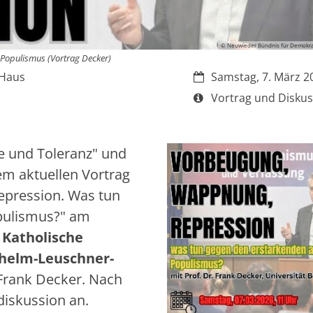
© Neuwieder Bündnis für Demokra
 Populismus (Vortrag Decker)
Datum:
-Haus
Samstag, 7. März 2
Art bzw. Nummer:
Vortrag und Diskus
e und Toleranz" und
em aktuellen Vortrag
pression. Was tun
pulismus?" am
 Katholische
lhelm-Leuschner-
 Frank Decker. Nach
diskussion an.