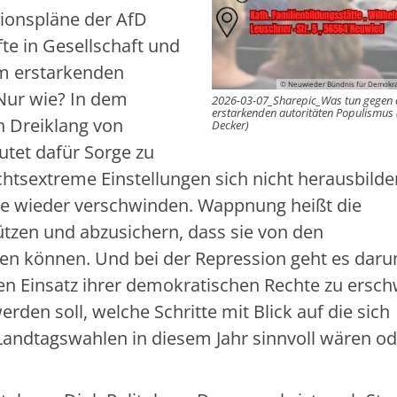
tionspläne der AfD
e in Gesellschaft und
dem erstarkenden
© Neuwieder Bündnis für Demokra
 Nur wie? In dem
2026-03-07_Sharepic_Was tun gegen
erstarkenden autoritäten Populismus 
n Dreiklang von
Decker)
et dafür Sorge zu
chtsextreme Einstellungen sich nicht herausbild
de wieder verschwinden. Wappnung heißt die
ützen und abzusichern, dass sie von den
en können. Und bei der Repression geht es daru
n Einsatz ihrer demokratischen Rechte zu ersc
den soll, welche Schritte mit Blick auf die sich
Landtagswahlen in diesem Jahr sinnvoll wären od