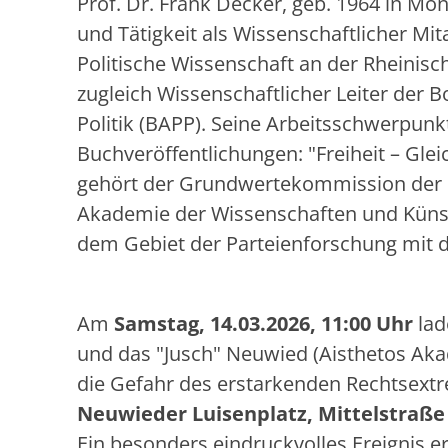
Prof. Dr. Frank Decker, geb. 1964 in Mont
und Tätigkeit als Wissenschaftlicher Mi
Politische Wissenschaft an der Rheinisc
zugleich Wissenschaftlicher Leiter der
Politik (BAPP). Seine Arbeitsschwerpunk
Buchveröffentlichungen: "Freiheit – Glei
gehört der Grundwertekommission der S
Akademie der Wissenschaften und Künste
dem Gebiet der Parteienforschung mit d
Am
Samstag, 14.03.2026, 11:00 Uhr
lad
und das "Jusch" Neuwied (Aisthetos Akad
die Gefahr des erstarkenden Rechtsextr
Neuwieder Luisenplatz, Mittelstraße 
Ein besonders eindruckvolles Ereignis e