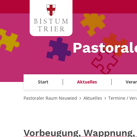
Zum Inhalt springen
Pastora
Start
Aktuelles
Veran
Pastoraler Raum Neuwied
Aktuelles
Termine / Ver
Vorbeugung, Wappnung, 