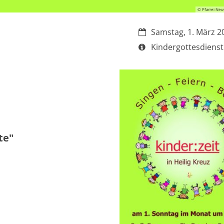
© Pfarrei Neu
Datum:
Samstag, 1. März 2
Art bzw. Nummer:
Kindergottesdienst
te"