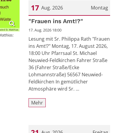
17
Aug. 2026
Montag
Datum: 17. August 2026
"Frauen ins Amt!?"
17. Aug. 2026 18:00
wied St. Matthias
Matthias:
Lesung mit Sr. Philippa Rath "Frauen
ins Amt!?" Montag, 17. August 2026,
18:00 Uhr Pfarrsaal St. Michael
Neuwied-Feldkirchen Fahrer Straße
36 (Fahrer Straße/Ecke
Lohmannstraße) 56567 Neuwied-
Feldkirchen In gemütlicher
Atmosphäre wird Sr. ...
Mehr
21
Aug. 2026
Freitag