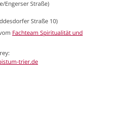
ße/Engerser Straße)
eddesdorfer Straße 10)
t vom
Fachteam Spiritualität und
rey:
istum-trier.de