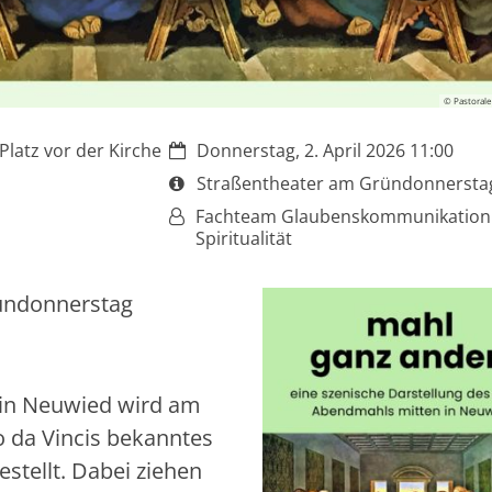
© Pastoral
Datum:
 Platz vor der Kirche
Donnerstag, 2. April 2026 11:00
Art bzw. Nummer:
Straßentheater am Gründonnersta
Von:
Fachteam Glaubenskommunikation
Spiritualität
ründonnerstag
 in Neuwied wird am
o da Vincis bekanntes
tellt. Dabei ziehen