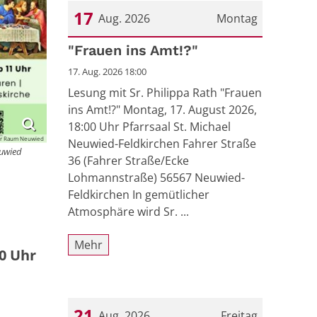
17
Aug. 2026
Montag
Datum: 17. August 2026
"Frauen ins Amt!?"
17. Aug. 2026 18:00
Lesung mit Sr. Philippa Rath "Frauen
ins Amt!?" Montag, 17. August 2026,
18:00 Uhr Pfarrsaal St. Michael
er Raum Neuwied
Neuwied-Feldkirchen Fahrer Straße
euwied
36 (Fahrer Straße/Ecke
Lohmannstraße) 56567 Neuwied-
Feldkirchen In gemütlicher
Atmosphäre wird Sr. ...
Mehr
00 Uhr
21
Aug. 2026
Freitag