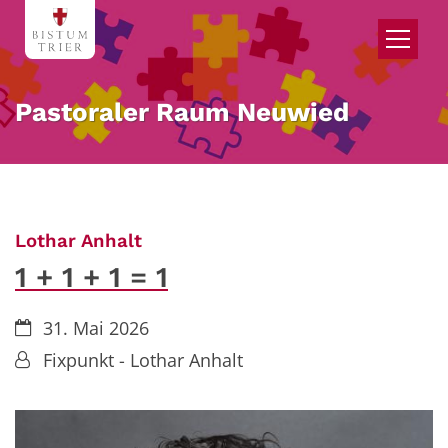
Zum Inhalt springen
Pastoraler Raum Neuwied
:
Lothar Anhalt
1 + 1 + 1 = 1
Datum:
31. Mai 2026
Von:
Fixpunkt - Lothar Anhalt