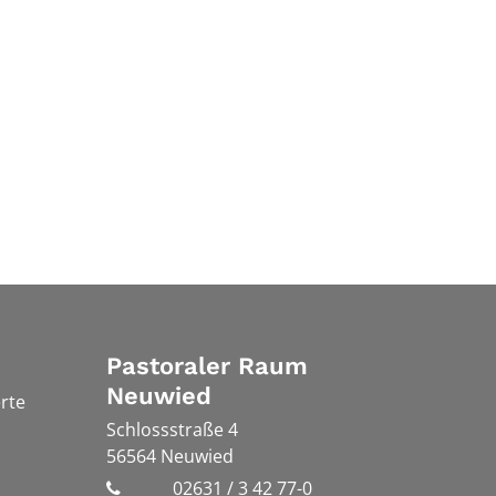
Pastoraler Raum
Neuwied
rte
Schlossstraße 4
56564
Neuwied
02631 / 3 42 77-0