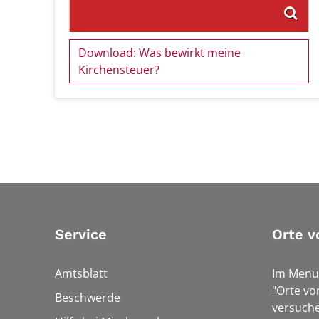
Download: Was bewirkt meine
Kirchensteuer?
Service
Orte v
Amtsblatt
Im Menu
"Orte vo
Beschwerde
versuche