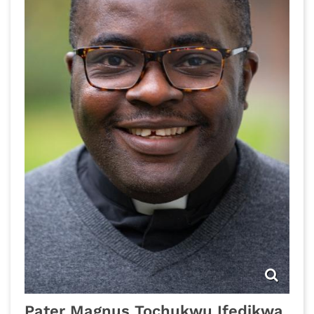
Pater
Magnus Tochukwu
Ifedikwa