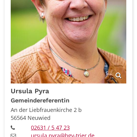
Ursula
Pyra
Gemeindereferentin
An der Liebfrauenkirche 2 b
56564
Neuwied
02631 / 5 47 23
ursula.pyra@bgv-trier.de