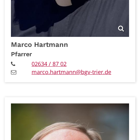
Marco
Hartmann
Pfarrer
02634 / 87 02
marco.hartmann@bgv-trier.de