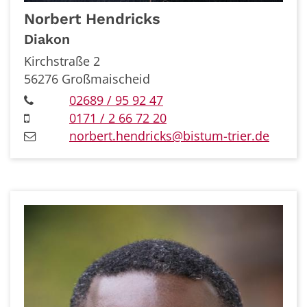
Norbert
Hendricks
Diakon
Kirchstraße 2
56276
Großmaischeid
02689 / 95 92 47
0171 / 2 66 72 20
norbert.hendricks@bistum-trier.de