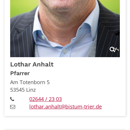
Lothar
Anhalt
Pfarrer
Am Totenborn 5
53545
Linz
02644 / 23 03
lothar.anhalt@bistum-trier.de