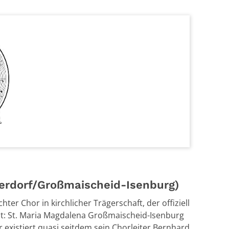
ierdorf/Großmaischeid-Isenburg)
hter Chor in kirchlicher Trägerschaft, der offiziell
ist: St. Maria Magdalena Großmaischeid-Isenburg
r existiert quasi seitdem sein Chorleiter Bernhard