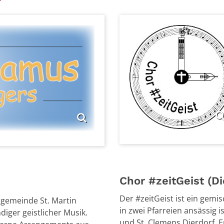
Chor #zeitGeist (D
Der #zeitGeist ist ein gemisc
rgemeinde St. Martin
in zwei Pfarreien ansässig 
iger geistlicher Musik.
und St. Clemens Dierdorf. E