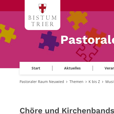
Zum Inhalt springen
Pastora
Start
Aktuelles
Veran
Pastoraler Raum Neuwied
Themen
K bis Z
Musi
Chöre und Kirchenband