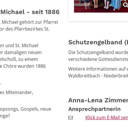
 Michael - seit 1886
 Michael gehört zur Pfarrei
r des Pfarrbezirkes St.
Schutzengelband (
en und St. Michael
der damaligen neuen
Die Schutzengelband wurde
telschoß, zu einem
verschiedene Gottesdienste
e Chöre wurden 1886
Weitere Informationen auf 
Waldbreitbach - Niederbrei
.
ges Miteinander,
Anna-Lena
Zimme
Ansprechpartnerin
 Popsongs, Gospels, neue
sänge?
Klick zum E-Mail se