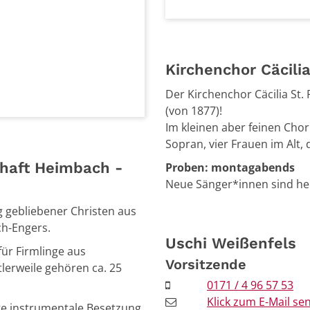
Kirchenchor Cäcilia
Der Kirchenchor Cäcilia St. 
(von 1877)!
Im kleinen aber feinen Chor 
Sopran, vier Frauen im Alt,
haft Heimbach -
Proben: montagabends
Neue Sänger*innen sind he
 gebliebener Christen aus
ch-Engers.
Uschi
Weißenfels
ür Firmlinge aus
Vorsitzende
lerweile gehören ca. 25
0171 / 4 96 57 53
Klick zum E-Mail se
ge instrumentale Besetzung