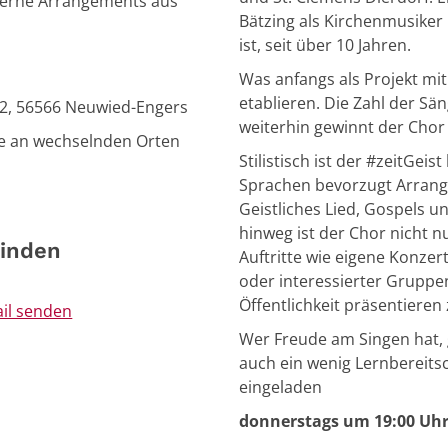
oderne Arrangements aus
Bätzing als Kirchenmusiker
ist, seit über 10 Jahren.
Was anfangs als Projekt mit
etablieren. Die Zahl der Sä
 2, 56566 Neuwied-Engers
weiterhin gewinnt der Cho
de an wechselnden Orten
Stilistisch ist der #zeitGeis
Sprachen bevorzugt Arrang
Geistliches Lied, Gospels u
hinweg ist der Chor nicht n
Linden
Auftritte wie eigene Konze
oder interessierter Gruppe
Öffentlichkeit präsentieren
ail senden
Wer Freude am Singen hat,
auch ein wenig Lernbereitsch
eingeladen
donnerstags um 19:00 Uh