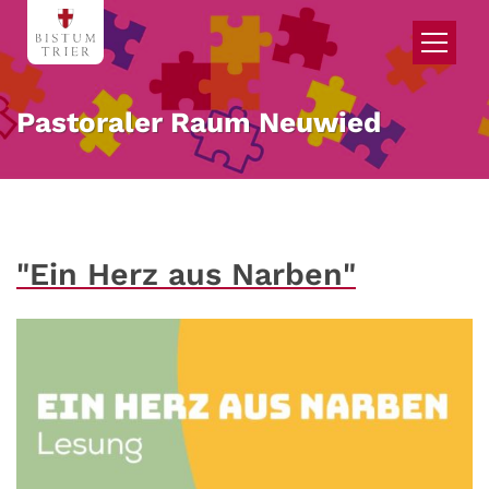
Zum Inhalt springen
Pastoraler Raum Neuwied
"Ein Herz aus Narben"