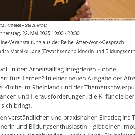
© KI generiertes Bild, Canva / KEB - Themensc
t zu arbeiten – und zu lernen?
:
nerstag, 22. Mai 2025 19:00 - 20:30
zw. Nummer:
ine-Veranstaltung aus der Reihe: After-Work-Gespräch
ndra Mareike Lang (Erwachsenenbildnerin und Bildungsenth
voll in den Arbeitsalltag integrieren – ohne
t fürs Lernen? In einer neuen Ausgabe der Afte
he Kirche im Rheinland und der Themenschwerpu
ancen und Herausforderungen, die KI für die ber
sich bringt.
nen verständlichen und praxisnahen Einstieg ins
erin und Bildungsenthusiastin – gibt einen Impu