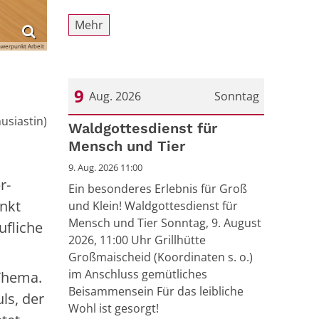
Mehr
hwerpunkt Arbeit
9
Aug. 2026
Sonntag
usiastin)
Datum: 9. August 2026
Waldgottesdienst für
Mensch und Tier
9. Aug. 2026 11:00
r-
Ein besonderes Erlebnis für Groß
nkt
und Klein! Waldgottesdienst für
Mensch und Tier Sonntag, 9. August
ufliche
2026, 11:00 Uhr Grillhütte
Großmaischeid (Koordinaten s. o.)
im Anschluss gemütliches
 Thema.
Beisammensein Für das leibliche
ls, der
Wohl ist gesorgt!