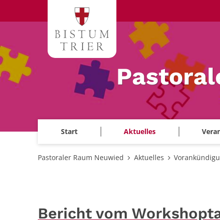
Zum Inhalt springen
Pastora
Start
Aktuelles
Veran
Pastoraler Raum Neuwied
Aktuelles
Vorankündigun
Bericht vom Workshopta