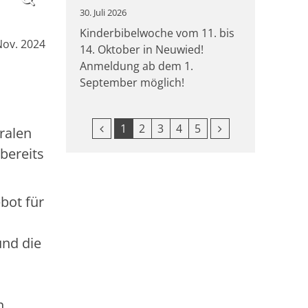
30. Juli 2026
Kinderbibelwoche vom 11. bis
Nov. 2024
14. Oktober in Neuwied!
Anmeldung ab dem 1.
September möglich!
Vorherige Seite
Nächste Seite
1
2
3
4
5
ralen
 bereits
bot für
und die
n.