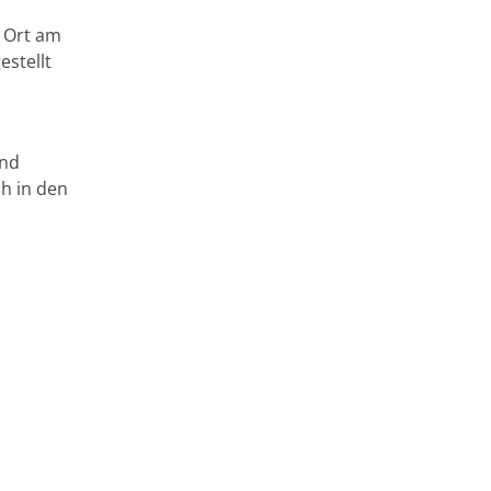
 Ort am
estellt
und
h in den