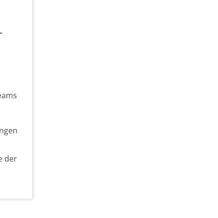
–
teams
ungen
e der