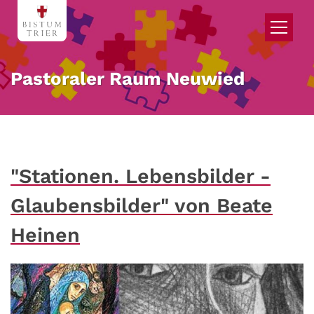
Zum Inhalt springen
Pastoraler Raum Neuwied
"Stationen. Lebensbilder -
Glaubensbilder" von Beate
Heinen