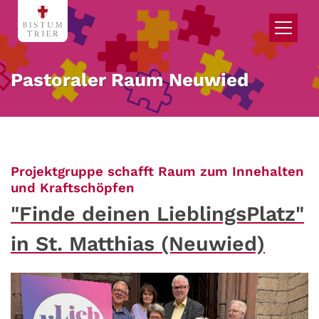
Zum Inhalt springen
Pastoraler Raum Neuwied
Projektgruppe schafft Raum zum Innehalten
:
und Kraftschöpfen
"Finde deinen LieblingsPlatz"
in St. Matthias (Neuwied)