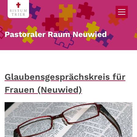
Zum Inhalt springen
Pastoraler Raum Neuwied
Glaubensgesprächskreis für
Frauen (Neuwied)