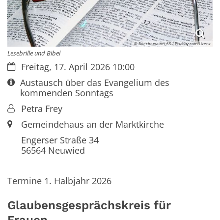
© Buecherwurm_65 / Pixabay.com-Lizenz
Lesebrille und Bibel
Datum:
Freitag, 17. April 2026 10:00
Art bzw. Nummer:
Austausch über das Evangelium des
kommenden Sonntags
Von:
Petra Frey
Ort:
Gemeindehaus an der Marktkirche
Engerser Straße 34
56564
Neuwied
Termine 1. Halbjahr 2026
Glaubensgesprächskreis für
Frauen