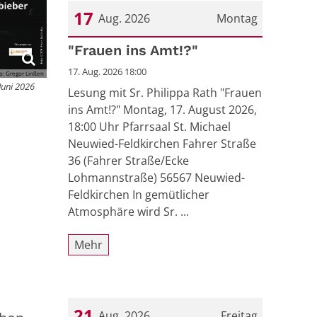
17
Aug. 2026
Montag
Datum: 17. August 2026
"Frauen ins Amt!?"
17. Aug. 2026 18:00
to: Gregor Linßen
Juni 2026
Lesung mit Sr. Philippa Rath "Frauen
ins Amt!?" Montag, 17. August 2026,
18:00 Uhr Pfarrsaal St. Michael
Neuwied-Feldkirchen Fahrer Straße
36 (Fahrer Straße/Ecke
Lohmannstraße) 56567 Neuwied-
Feldkirchen In gemütlicher
Atmosphäre wird Sr. ...
Mehr
.
21
Aug. 2026
Freitag