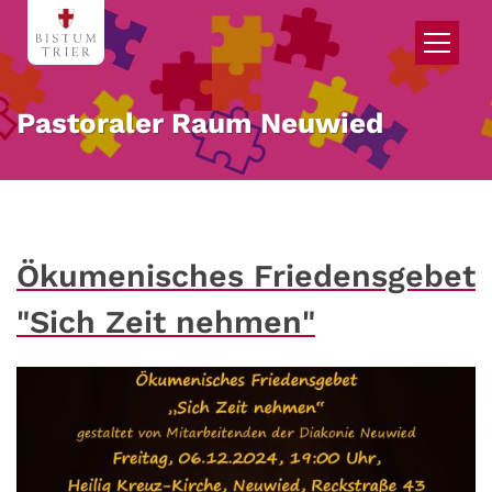
Zum Inhalt springen
Pastoraler Raum Neuwied
Ökumenisches Friedensgebet
"Sich Zeit nehmen"