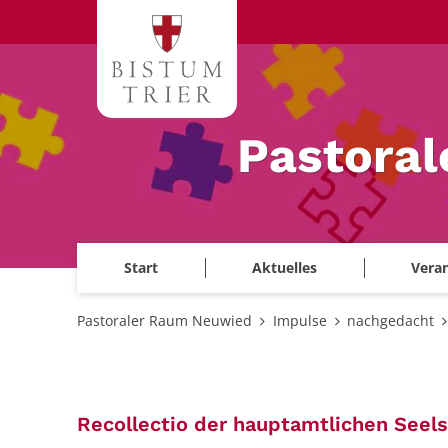
Zum Inhalt springen
Pastora
Start
Aktuelles
Veran
Pastoraler Raum Neuwied
Impulse
nachgedacht
Recollectio der hauptamtlichen Seel