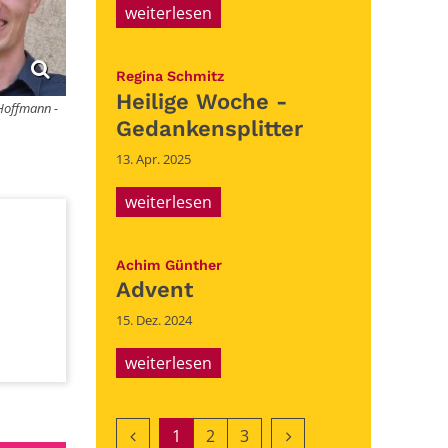
weiterlesen
:
Regina Schmitz
Heilige Woche -
 Hoffmann -
Gedankensplitter
13. Apr. 2025
weiterlesen
:
Achim Günther
Advent
15. Dez. 2024
weiterlesen
Vorherige Seite
Nächste Seite
1
2
3