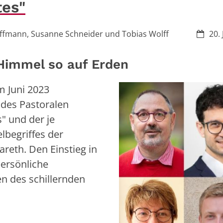
tes"
Datum
Hoffmann, Susanne Schneider und Tobias Wolff
20.
Himmel so auf Erden
m Juni 2023
 des Pastoralen
 und der je
lbegriffes der
reth. Den Einstieg in
persönliche
en des schillernden