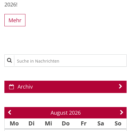
2026!
Mehr
Suche in Nachrichten
Archiv
August 2026
Vorherige Seite
Näch
Mo
Di
Mi
Do
Fr
Sa
So