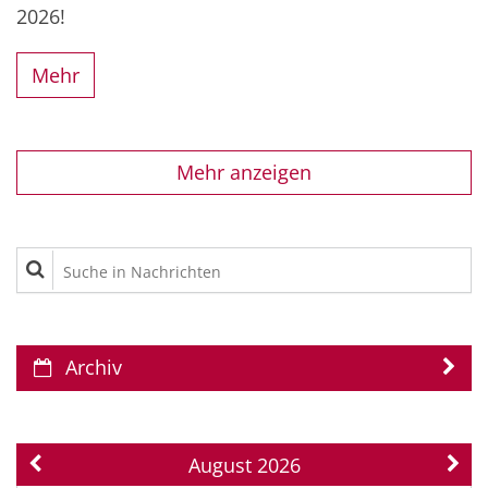
2026!
Mehr
Mehr anzeigen
Suche in Nachrichten
Archiv
August 2026
Vorherige Seite
Näch