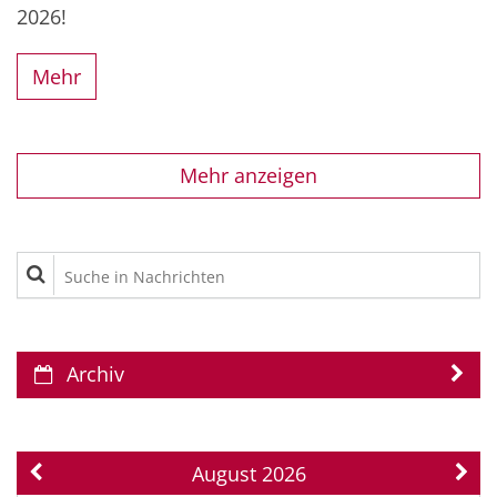
2026!
Mehr
Mehr anzeigen
Suche in Nachrichten
Archiv
August 2026
Vorherige Seite
Näch