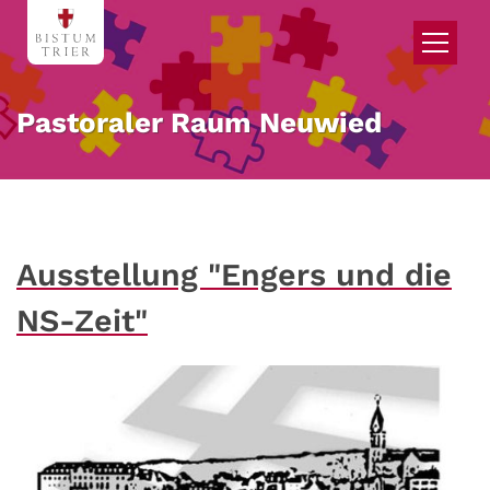
Zum Inhalt springen
Pastoraler Raum Neuwied
Ausstellung "Engers und die
NS-Zeit"