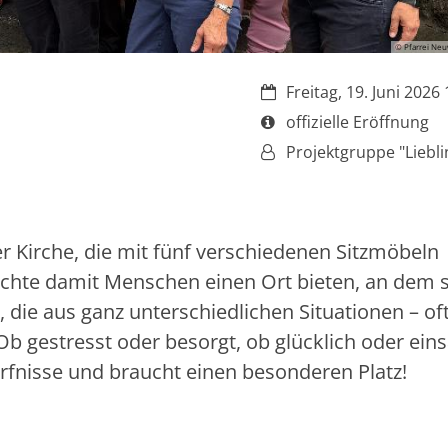
© Pfarrei Neu
Datum:
Freitag, 19. Juni 2026
Art bzw. Nummer:
offizielle Eröffnung
Von:
Projektgruppe "Liebli
er Kirche, die mit fünf verschiedenen Sitzmöbeln
chte damit Menschen einen Ort bieten, an dem s
e aus ganz unterschiedlichen Situationen – of
Ob gestresst oder besorgt, ob glücklich oder ein
rfnisse und braucht einen besonderen Platz!