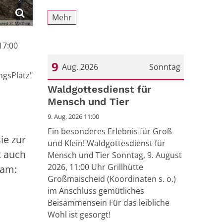
Mehr
wied St. Matthias
 17:00
9
Aug. 2026
Sonntag
ngsPlatz"
Datum: 9. August 2026
Waldgottesdienst für
Mensch und Tier
9. Aug. 2026 11:00
Ein besonderes Erlebnis für Groß
ie zur
und Klein! Waldgottesdienst für
t auch
Mensch und Tier Sonntag, 9. August
2026, 11:00 Uhr Grillhütte
sam:
Großmaischeid (Koordinaten s. o.)
im Anschluss gemütliches
Beisammensein Für das leibliche
Wohl ist gesorgt!